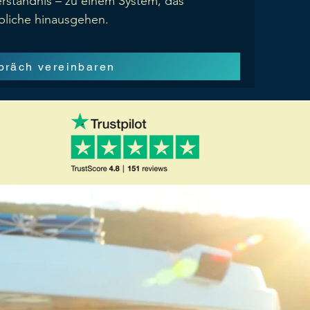
rständnis – zu einem System, das
Übliche hinausgehen.
spräch vereinbaren