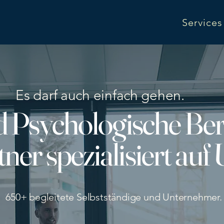
Servic
Es darf auch einfach gehen.
d Psychologische Ber
ner spezialisiert au
650+ begleitete Selbstständige und Unternehmer