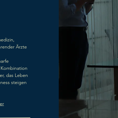
edizin,
hrender Ärzte
arfe
 Kombination
rer, das Leben
iness steigen
er