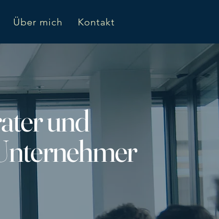
es
Über mich
Kontakt
ater und
f Unternehmer
.