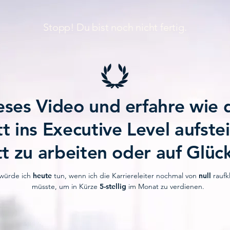
Stopp! Du bist noch nicht fertig.
eses Video und erfahre wie d
tt ins Executive Level aufst
t zu arbeiten oder auf Glüc
würde ich
heute
tun, wenn ich die
Karriereleiter
nochmal von
null
raufk
müsste, um in Kürze
5-stellig
im Monat zu verdienen.