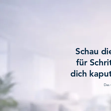
Schau di
für Schri
dich kaput
Das 