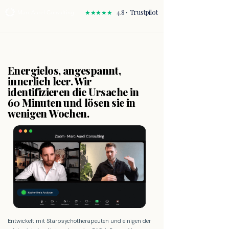
·
4.8
Trustpilot
Marc Aurel Consulting
★★★★★
FÜR SELBSTSTÄNDIGE
UNTERNEHMER
&
Energielos, angespannt,
innerlich leer. Wir
identifizieren die Ursache in
60 Minuten und lösen sie in
wenigen Wochen.
Entwickelt mit Starpsychotherapeuten und einigen der