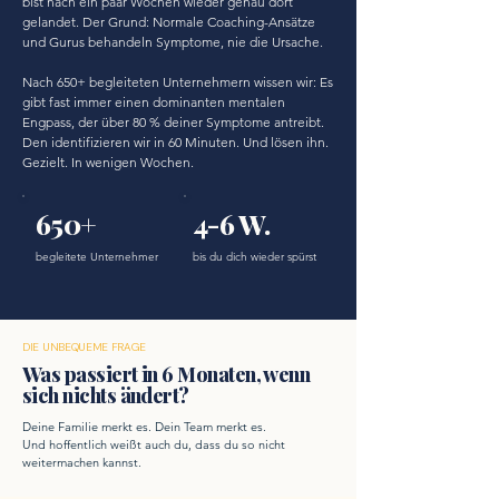
bist nach ein paar Wochen wieder genau dort
gelandet. Der Grund: Normale Coaching-Ansätze
und Gurus behandeln Symptome, nie die Ursache.
Nach 650+ begleiteten Unternehmern wissen wir: Es
gibt fast immer einen dominanten mentalen
Engpass, der über 80 % deiner Symptome antreibt.
Den identifizieren wir in 60 Minuten. Und lösen ihn.
Gezielt. In wenigen Wochen.
650+
4-6 W.
begleitete Unternehmer
bis du dich wieder spürst
DIE UNBEQUEME FRAGE
Was passiert in 6 Monaten, wenn
sich nichts ändert?
Deine Familie merkt es. Dein Team merkt es.
Und hoffentlich weißt auch du, dass du so nicht
weitermachen kannst.