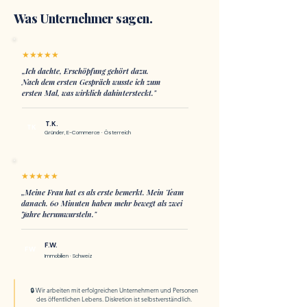
Was Unternehmer sagen.
★★★★★
„Ich dachte, Erschöpfung gehört dazu.
Nach dem ersten Gespräch wusste ich zum
ersten Mal, was wirklich dahintersteckt."
T.K.
TK
Gründer, E-Commerce · Österreich
★★★★★
„Meine Frau hat es als erste bemerkt. Mein Team
danach. 60 Minuten haben mehr bewegt als zwei
Jahre herumwursteln."
F.W.
FW
Immobilien · Schweiz
🔒 Wir arbeiten mit erfolgreichen Unternehmern und Personen
des öffentlichen Lebens. Diskretion ist selbstverständlich.